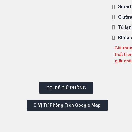
Smart 
Giường
Tủ lạn
Khóa v
Giá thuê
thất tro
giặt chă
GỌI ĐỂ GIỮ PHÒNG
Vị Trí Phòng Trên Google Map