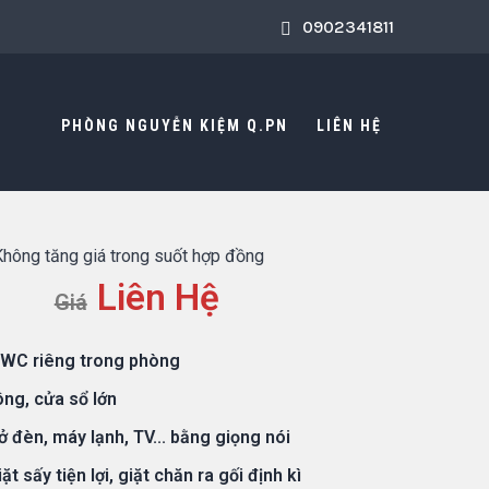
0902341811
PHÒNG NGUYỄN KIỆM Q.PN
LIÊN HỆ
Không tăng giá trong suốt hợp đồng
Liên Hệ
Giá
 WC riêng trong phòng
ng, cửa sổ lớn
 đèn, máy lạnh, TV... bằng giọng nói
ặt sấy tiện lợi, giặt chăn ra gối định kì